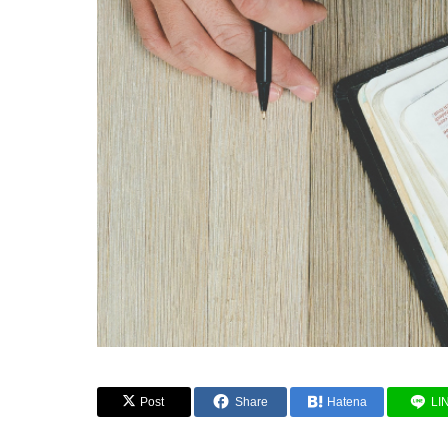
Post
Share
Hatena
LI