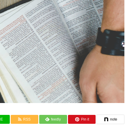
NE
RSS
feedly
Pin it
note