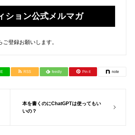
ィション公式メルマガ
らご登録お願いします。
NE
RSS
feedly
Pin it
note
本を書くのにChatGPTは使ってもい
いの？