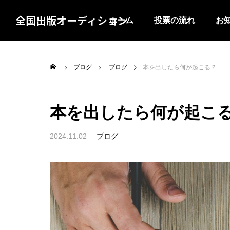
全国出版オーディション
ホーム
投票の流れ
お
ブログ
ブログ
本を出したら何が起こる？
本を出したら何が起こ
2024.11.02
ブログ