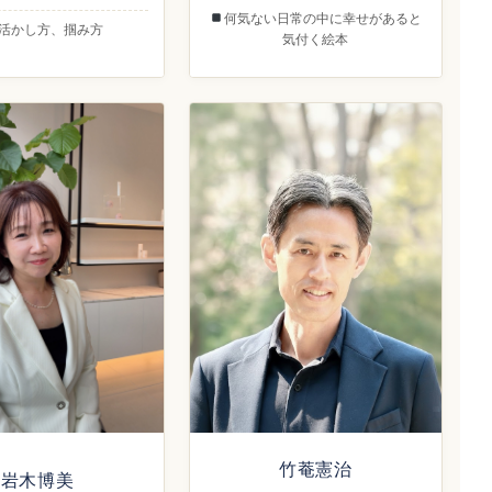
何気ない日常の中に幸せがあると
活かし方、掴み方
気付く絵本
竹菴憲治
岩木博美