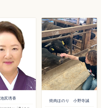
池尻琇香
焼肉ほのり 小野寺誠