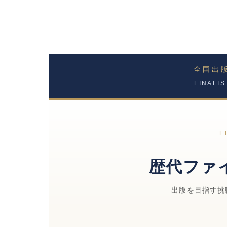
全国出
FINALI
F
歴代ファ
出版を目指す挑