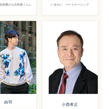
自然豊かな古民家くらし
いきがい パートナーシップ
由羽
小西孝正