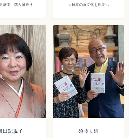
共著本 ②人脈祭り
☆日本の食文化を世界へ
鎌田記規子
須藤夫婦