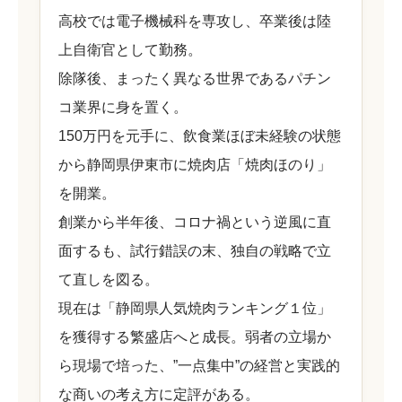
高校では電子機械科を専攻し、卒業後は陸
上自衛官として勤務。
除隊後、まったく異なる世界であるパチン
コ業界に身を置く。
150万円を元手に、飲食業ほぼ未経験の状態
から静岡県伊東市に焼肉店「焼肉ほのり」
を開業。
創業から半年後、コロナ禍という逆風に直
面するも、試行錯誤の末、独自の戦略で立
て直しを図る。
現在は「静岡県人気焼肉ランキング１位」
を獲得する繁盛店へと成長。弱者の立場か
ら現場で培った、”一点集中”の経営と実践的
な商いの考え方に定評がある。