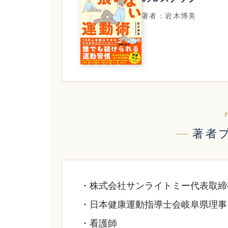
著者：岩木博美
著者
・株式会社サンライトミー代表取締
・⽇本健康運動指導⼠会岐⾩県理事
・看護師