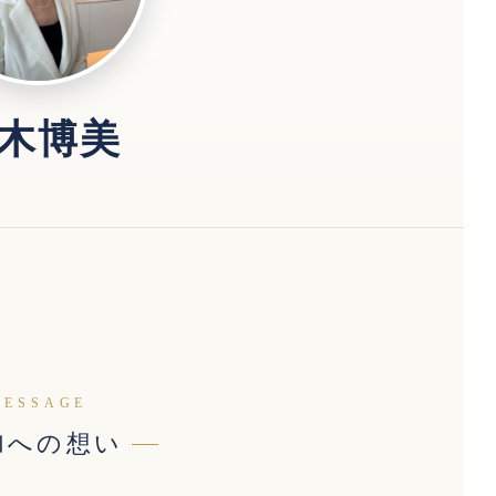
木博美
MESSAGE
加への想い