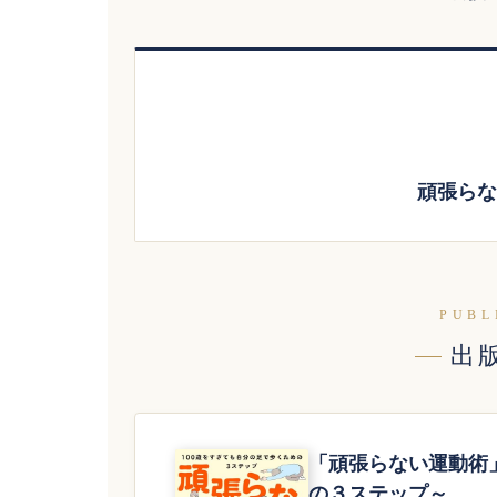
頑張らな
PUBL
出
「頑張らない運動術
の３ステップ～