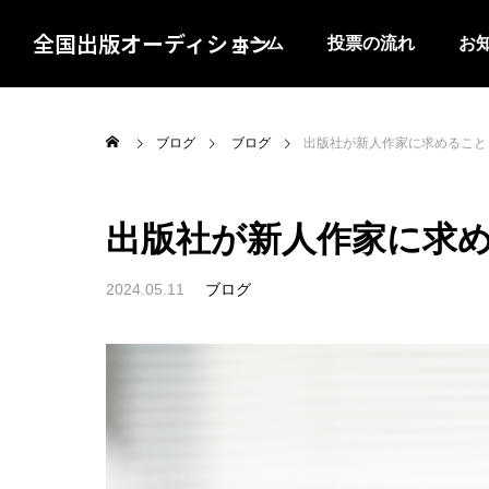
全国出版オーディション
ホーム
投票の流れ
お
ブログ
ブログ
出版社が新人作家に求めること
出版社が新人作家に求
2024.05.11
ブログ