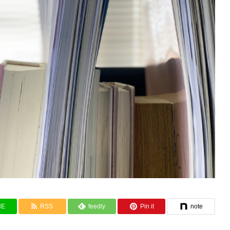
NE
RSS
feedly
Pin it
note