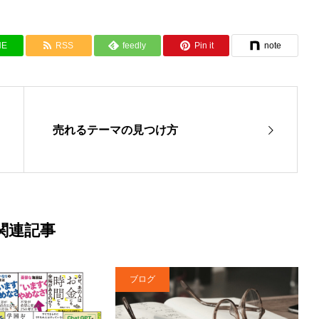
NE
RSS
feedly
Pin it
note
売れるテーマの見つけ方
関連記事
ブログ