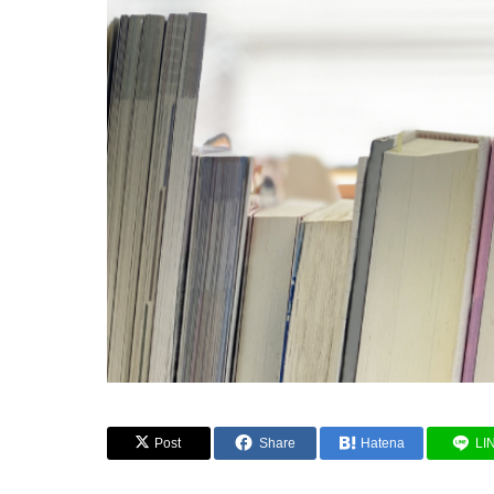
Post
Share
Hatena
LI