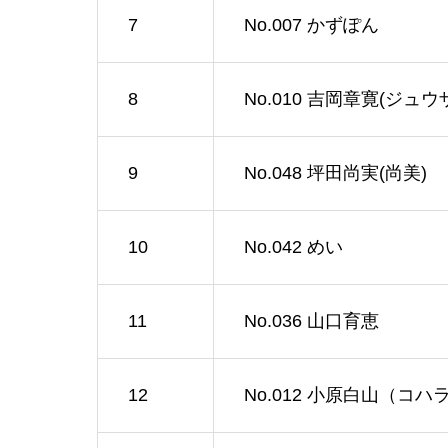
7
No.007 かずぽん
8
No.010 吉岡章寛(ジュウ
9
No.048 坪田尚実(尚美)
10
No.042 めい
11
No.036 山口育恵
12
No.012 小原白山（コ