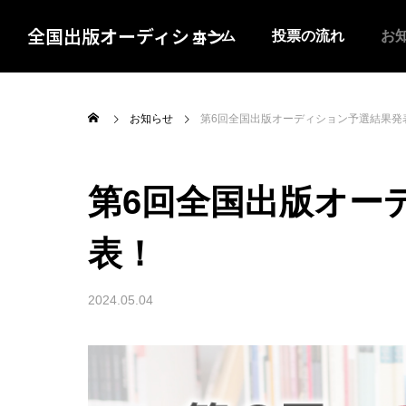
全国出版オーディション
ホーム
投票の流れ
お
お知らせ
第6回全国出版オーディション予選結果発
第6回全国出版オー
表！
2024.05.04