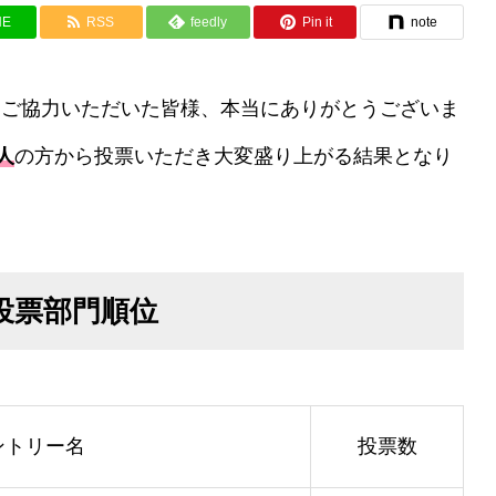
NE
RSS
feedly
Pin it
note
にご協力いただいた皆様、本当にありがとうございま
4人
の方から投票いただき大変盛り上がる結果となり
投票部門順位
ントリー名
投票数