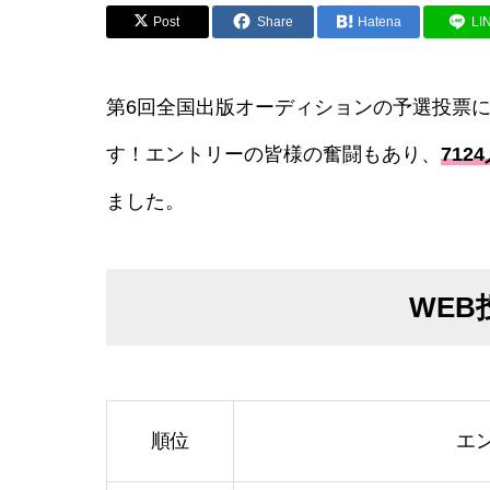
Post
Share
Hatena
LI
第6回全国出版オーディションの予選投票
す！エントリーの皆様の奮闘もあり、
712
ました。
WEB
順位
エ