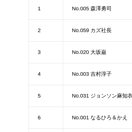
1
No.005 森澤勇司
2
No.059 カズ社長
3
No.020 大坂巌
4
No.003 吉村淳子
5
No.031 ジョンソン麻知
6
No.001 なるひろ＆かえ