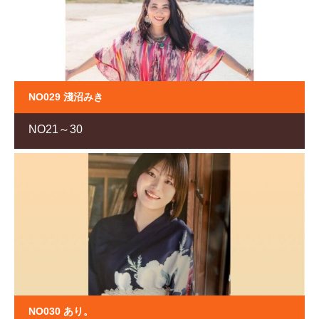
NO029 淺沼みき
NO21～30
NO030 あり。