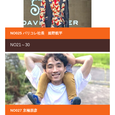
NO025 パリコレ社長 姫野航平
NO21～30
NO027 京極朋彦