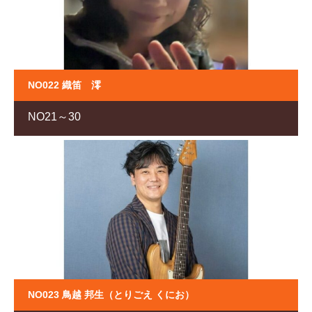
NO022 織笛 澪
NO21～30
NO023 鳥越 邦生（とりごえ くにお）