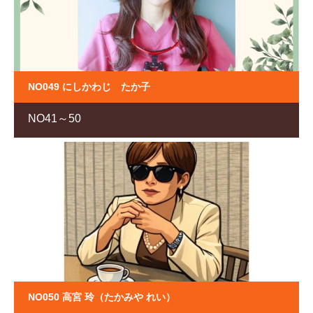
NO049 にしかわじ たか子
NO41～50
NO050 高宮 玲（たかみや れい）