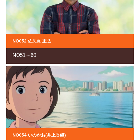
NO052 佐久眞 正弘
NO51～60
NO054 いのかお(井上香織)