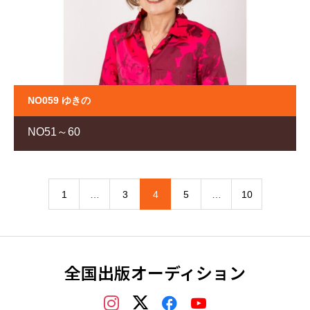
NO059 ゆきの
NO51～60
1
…
3
4
5
…
10
全国出版オーディション