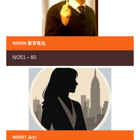
NO056 影宮竜也
NO51～60
NO057 みわ